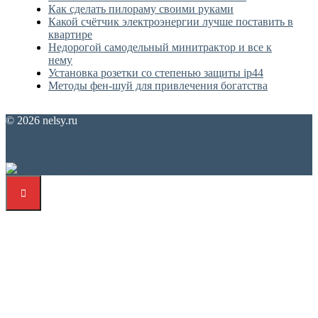
Как сделать пилораму своими руками
Какой счётчик электроэнергии лучше поставить в
квартире
Недорогой самодельный минитрактор и все к
нему
Установка розетки со степенью защиты ip44
Методы фен-шуй для привлечения богатства
© 2026 nelsy.ru
Политика конфиденциальности