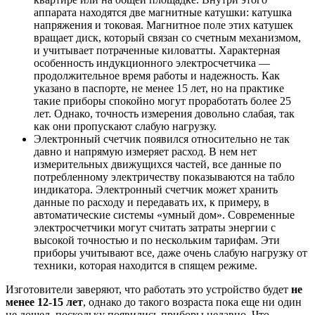
аппарата находятся две магнитные катушки: катушка
напряжения и токовая. Магнитное поле этих катушек
вращает диск, который связан со счетным механизмом,
и учитывает потраченные киловатты. Характерная
особенность индукционного электросчетчика —
продолжительное время работы и надежность. Как
указано в паспорте, не менее 15 лет, но на практике
такие приборы спокойно могут проработать более 25
лет. Однако, точность измерения довольно слабая, так
как они пропускают слабую нагрузку.
Электронный счетчик появился относительно не так
давно и напрямую измеряет расход. В нем нет
измерительных движущихся частей, все данные по
потребленному электричеству показываются на табло
индикатора. Электронный счетчик может хранить
данные по расходу и передавать их, к примеру, в
автоматические системы «умный дом». Современные
электросчетчики могут считать затраты энергии с
высокой точностью и по нескольким тарифам. Эти
приборы учитывают все, даже очень слабую нагрузку от
техники, которая находится в спящем режиме.
Изготовители заверяют, что работать это устройство будет
не
менее 12-15 лет
, однако до такого возраста пока еще ни один
не дошел, поскольку появились приборы недавно. Что