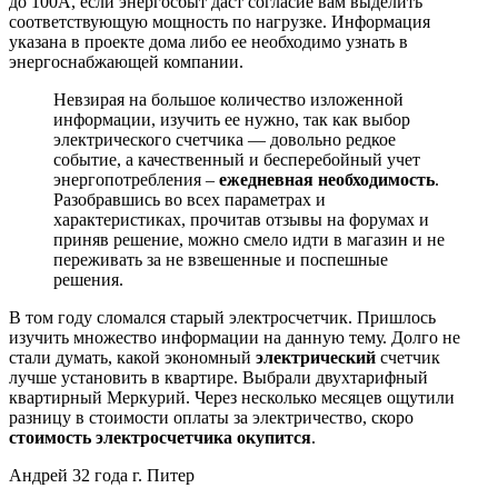
до 100А, если энергосбыт даст согласие вам выделить
соответствующую мощность по нагрузке. Информация
указана в проекте дома либо ее необходимо узнать в
энергоснабжающей компании.
Невзирая на большое количество изложенной
информации, изучить ее нужно, так как выбор
электрического счетчика — довольно редкое
событие, а качественный и бесперебойный учет
энергопотребления –
ежедневная необходимость
.
Разобравшись во всех параметрах и
характеристиках, прочитав отзывы на форумах и
приняв решение, можно смело идти в магазин и не
переживать за не взвешенные и поспешные
решения.
В том году сломался старый электросчетчик. Пришлось
изучить множество информации на данную тему. Долго не
стали думать, какой экономный
электрический
счетчик
лучше установить в квартире. Выбрали двухтарифный
квартирный Меркурий. Через несколько месяцев ощутили
разницу в стоимости оплаты за электричество, скоро
стоимость электросчетчика окупится
.
Андрей 32 года г. Питер