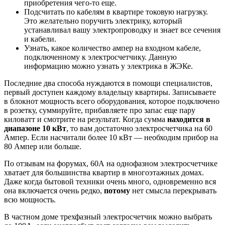
приобретения чего-то еще.
Подсчитать по кабелям в квартире токовую нагрузку.
Это желательно поручить электрику, который
устанавливал вашу электропроводку и знает все сечения
и кабели.
Узнать, какое количество ампер на входном кабеле,
подключенному к электросчетчику. Данную
информацию можно узнать у электрика в ЖЭКе.
Последние два способа нуждаются в помощи специалистов,
первый доступен каждому владельцу квартиры. Записываете
в блокнот мощность всего оборудования, которое подключено
в розетку, суммируйте, прибавляете про запас еще пару
киловатт и смотрите на результат. Когда сумма
находится в
диапазоне 10 кВт
, то вам достаточно электросчетчика на 60
Ампер. Если насчитали более 10 кВт — необходим прибор на
80 Ампер или больше.
По отзывам на форумах, 60А на однофазном электросчетчике
хватает для большинства квартир в многоэтажных домах.
Даже когда бытовой техники очень много, одновременно вся
она включается очень редко,
потому
нет смысла перекрывать
всю мощность.
В частном доме трехфазный электросчетчик можно выбрать