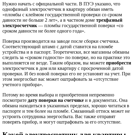
Нужно начать с официальной части. В ПУЭ указано, что
однофазный электросчетчик в квартиру обязан иметь
«пломбы с клеймом государственной проверки со сроком
давности не больше 2 лет», а в частном доме
трехфазный
электросчетчик
— пломбы государственной поверки «со
сроком давности не более одного года».
Поверка производится на заводе после сборки счетчика.
Соответствующий штамп с датой ставится на пломбе
устройства и в паспорт. Теоретически, все магазины обязаны
следить за «сроком годности» по поверке, но на практике это
выполняется не везде. Таким образом, вы можете
приобрести
электросчетчик в дом или квартиру с просроченной датой
проверки. И без новой поверки его не установят на учет. При
этом энергосбыт вас может оштрафовать за «отсутствие
учетного прибора».
Потому во время выбора и приобретения непременно
посмотрите
дату поверки на счетчике
и в документах. Она
обязана находиться в указанных пределах, хорошо читаться в
паспорте и тем более на пломбе. Смазанный оттиск может не
устроить сотрудника энергосбыта. Вас также отправят
поверять прибор, и могут оштрафовать за его отсутствие.
Какой электросчетчик для квартиры