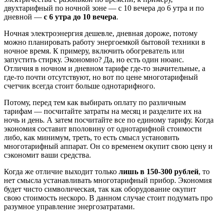
двухтарифный по ночной зоне — с 10 вечера до 6 утра и по
дневной —
с 6 утра до 10 вечера
.
Ночная электроэнергия дешевле, дневная дороже, потому
можно планировать работу энергоемкой бытовой техники в
ночное время. К примеру, включить обогреватель или
запустить стирку. Экономно? Да, но есть один нюанс.
Отличия в ночном и дневном тарифе где-то значительные, а
где-то почти отсутствуют, но вот по цене многотарифный
счетчик всегда стоит больше однотарифного.
Потому, перед тем как выбирать оплату по различным
тарифам — посчитайте затраты на месяц и разделите их на
ночь и день. А затем посчитайте все по единому тарифу. Когда
экономия составит вполовину от однотарифной стоимости
либо, как минимум, треть, то есть смысл установить
многотарифный аппарат. Он со временем окупит свою цену и
сэкономит ваши средства.
Когда же отличие выходит только
лишь в 150-300 рублей
, то
нет смысла устанавливать многотарифный прибор. Экономия
будет чисто символическая, так как оборудование окупит
свою стоимость нескоро. В данном случае стоит подумать про
разумное управление энергозатратами.