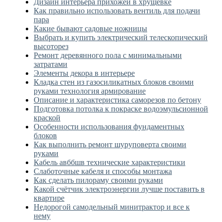
Дизайн интерьера прихожей в хрущевке
Как правильно использовать вентиль для подачи
пара
Какие бывают садовые ножницы
Выбрать и купить электрический телескопический
высоторез
Ремонт деревянного пола с минимальными
затратами
Элементы декора в интерьере
Кладка стен из газосиликатных блоков своими
руками технология армирование
Описание и характеристика саморезов по бетону
Подготовка потолка к покраске водоэмульсионной
краской
Особенности использования фундаментных
блоков
Как выполнить ремонт шуруповерта своими
руками
Кабель авббшв технические характеристики
Слаботочные кабеля и способы монтажа
Как сделать пилораму своими руками
Какой счётчик электроэнергии лучше поставить в
квартире
Недорогой самодельный минитрактор и все к
нему