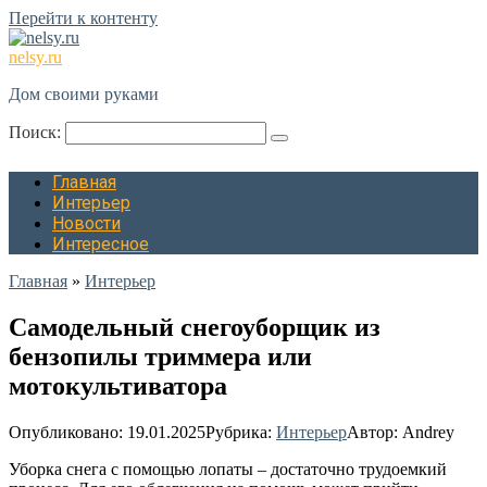
Перейти к контенту
nelsy.ru
Дом своими руками
Поиск:
Главная
Интерьер
Новости
Интересное
Главная
»
Интерьер
Самодельный снегоуборщик из
бензопилы триммера или
мотокультиватора
Опубликовано:
19.01.2025
Рубрика:
Интерьер
Автор:
Andrey
Уборка снега с помощью лопаты – достаточно трудоемкий