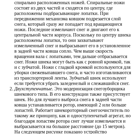
спирально расположенных ножей. Спиральные ножи
состоят из двух частей и сходятся по центру, где
расположены подбрасывающие лопатки. При
передвижении механизма ковшом подрезается слой
снега, который сразу же попадает под вращающиеся
ножи. Последние измельчают снег и двигают его к
центральной части корпуса. Поскольку по центру шнека
расположены лопатки, то они захватывают
измельченный снег и выбрасывают его в установленное
в задней части ковша сопло. Чем выше скорость
вращения вала с лопатками, тем дальше отбрасывается
снег. Ножи шнека могут быть как с ровной кромкой, так
и с зубчатой. Ножи с гладкой кромкой используются для
уборки свежевыпавшего снега, и часто изготавливаются
из транспортерной ленты. Зубчатый шнек используют
если требуется убрать заледенелый и слежавшийся снег.
Двухступенчатые
. Это модернизация снегоуборщика
шнекового типа. В его конструкции также присутствует
шнек. Но для лучшего выброса снега в задней части
ковша устанавливается ротор, имеющий 2 или больше
лопастей. Работает шнекороторный снегоочиститель по
такому же принципу, как и одноступенчатый агрегат, но
благодаря лопастям ротора снег лучше измельчается и
выбрасывается на большое расстояние (до 15 метров).
На следующем рисунке показано устройство