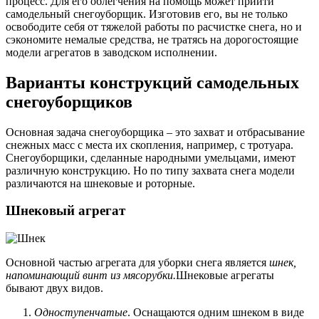
процесс. Для его облегчения на помощь может прийти
самодельный снегоуборщик. Изготовив его, вы не только
освободите себя от тяжелой работы по расчистке снега, но и
сэкономите немалые средства, не тратясь на дорогостоящие
модели агрегатов в заводском исполнении.
Варианты конструкций самодельных
снегоуборщиков
Основная задача снегоуборщика – это захват и отбрасывание
снежных масс с места их скопления, например, с тротуара.
Снегоуборщики, сделанные народными умельцами, имеют
различную конструкцию. Но по типу захвата снега модели
различаются на шнековые и роторные.
Шнековый агрегат
Основной частью агрегата для уборки снега является
шнек,
напоминающий винт из мясорубки.
Шнековые агрегаты
бывают двух видов.
Одноступенчатые
. Оснащаются одним шнеком в виде