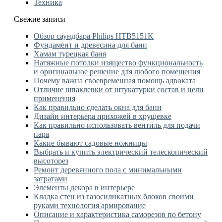
Техника
Свежие записи
Обзор саундбара Philips HTB5151K
Фундамент и древесина для бани
Хамам турецкая баня
Натяжные потолки изящество функциональность
и оригинальное решение для любого помещения
Почему важна своевременная помощь адвоката
Отличие шпаклевки от штукатурки состав и цели
применения
Как правильно сделать окна для бани
Дизайн интерьера прихожей в хрущевке
Как правильно использовать вентиль для подачи
пара
Какие бывают садовые ножницы
Выбрать и купить электрический телескопический
высоторез
Ремонт деревянного пола с минимальными
затратами
Элементы декора в интерьере
Кладка стен из газосиликатных блоков своими
руками технология армирование
Описание и характеристика саморезов по бетону