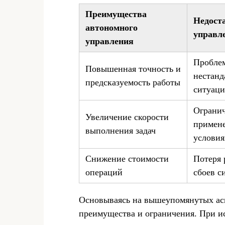
Преимущества
Недост
автономного
управл
управления
Проблем
Повышенная точность и
нестан
предсказуемость работы
ситуац
Огранич
Увеличение скорости
примен
выполнения задач
условия
Снижение стоимости
Потеря 
операций
сбоев с
Основываясь на вышеупомянутых асп
преимущества и ограничения. При и