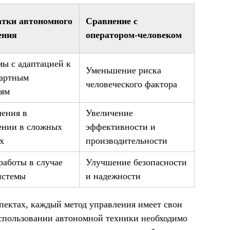
атки автономного
Сравнение с
ения
оператором-человеком
ы с адаптацией к
Уменьшение риска
дартным
человеческого фактора
иям
ения в
Увеличение
ении в сложных
эффективности и
х
производительности
работы в случае
Улучшение безопасности
истемы
и надежности
ектах, каждый метод управления имеет свои
спользовании автономной техники необходимо