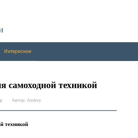
и
Интересное
я самоходной техникой
ер
Автор:
Andrey
ой техникой