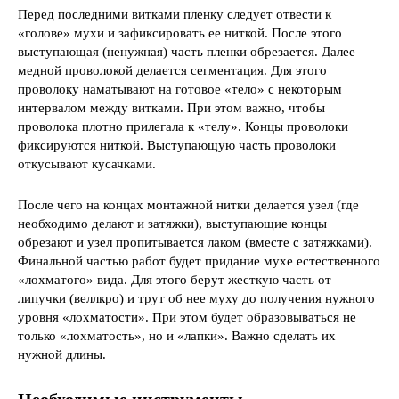
Перед последними витками пленку следует отвести к
«голове» мухи и зафиксировать ее ниткой. После этого
выступающая (ненужная) часть пленки обрезается. Далее
медной проволокой делается сегментация. Для этого
проволоку наматывают на готовое «тело» с некоторым
интервалом между витками. При этом важно, чтобы
проволока плотно прилегала к «телу». Концы проволоки
фиксируются ниткой. Выступающую часть проволоки
откусывают кусачками.
После чего на концах монтажной нитки делается узел (где
необходимо делают и затяжки), выступающие концы
обрезают и узел пропитывается лаком (вместе с затяжками).
Финальной частью работ будет придание мухе естественного
«лохматого» вида. Для этого берут жесткую часть от
липучки (веллкро) и трут об нее муху до получения нужного
уровня «лохматости». При этом будет образовываться не
только «лохматость», но и «лапки». Важно сделать их
нужной длины.