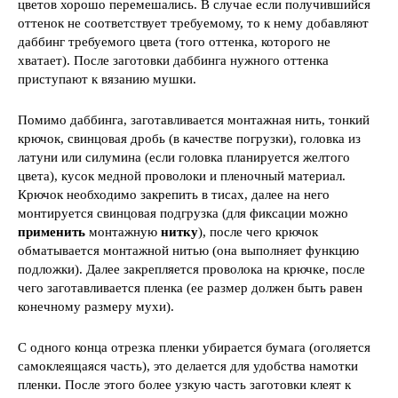
цветов хорошо перемешались. В случае если получившийся
оттенок не соответствует требуемому, то к нему добавляют
даббинг требуемого цвета (того оттенка, которого не
хватает). После заготовки даббинга нужного оттенка
приступают к вязанию мушки.
Помимо даббинга, заготавливается монтажная нить, тонкий
крючок, свинцовая дробь (в качестве погрузки), головка из
латуни или силумина (если головка планируется желтого
цвета), кусок медной проволоки и пленочный материал.
Крючок необходимо закрепить в тисах, далее на него
монтируется свинцовая подгрузка (для фиксации можно
применить
монтажную
нитку
), после чего крючок
обматывается монтажной нитью (она выполняет функцию
подложки). Далее закрепляется проволока на крючке, после
чего заготавливается пленка (ее размер должен быть равен
конечному размеру мухи).
С одного конца отрезка пленки убирается бумага (оголяется
самоклеящаяся часть), это делается для удобства намотки
пленки. После этого более узкую часть заготовки клеят к